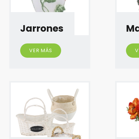
Jarrones
Ma
VER MÁS
V