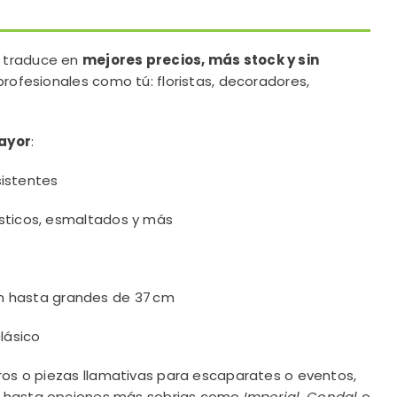
e traduce en
mejores precios, más stock y sin
rofesionales como tú: floristas, decoradores,
mayor
:
istentes
rústicos, esmaltados y más
m hasta grandes de 37 cm
lásico
os o piezas llamativas para escaparates o eventos,
, hasta opciones más sobrias como
Imperial
,
Condal
o