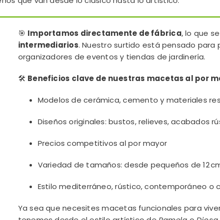
eños que van desde lo clásico hasta lo artístico.
🎯
Importamos directamente de fábrica
, lo que s
intermediarios
. Nuestro surtido está pensado para p
organizadores de eventos y tiendas de jardinería.
🛠️
Beneficios clave de nuestras macetas al por 
Modelos de cerámica, cemento y materiales res
Diseños originales: bustos, relieves, acabados 
Precios competitivos al por mayor
Variedad de tamaños: desde pequeños de 12 c
Estilo mediterráneo, rústico, contemporáneo o c
Ya sea que necesites macetas funcionales para viver
tenemos desde el estilo artístico de
Pamela
o
Diosa