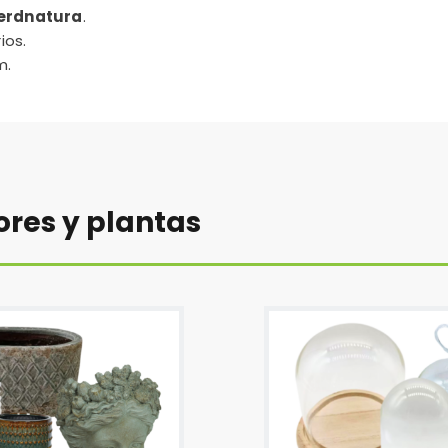
erdnatura
.
ios.
m.
ores y plantas