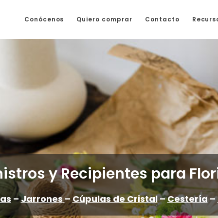
Conócenos
Quiero comprar
Contacto
Recurs
stros y Recipientes para Flor
as
–
Jarrones
–
Cúpulas de Cristal
–
Cestería
–