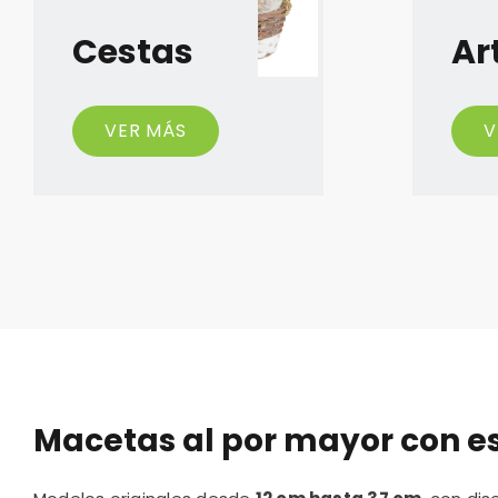
Cestas
Art
VER MÁS
V
Macetas al por mayor con est