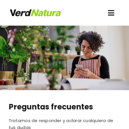
Saltar
al
Toggl
contenido
Navig
Conócenos
Quiero comprar
Contacto
Recursos
Webshop Antigua
Preguntas frecuentes
Acceso clientes
Tratamos de responder y aclarar cualquiera de
tus dudas