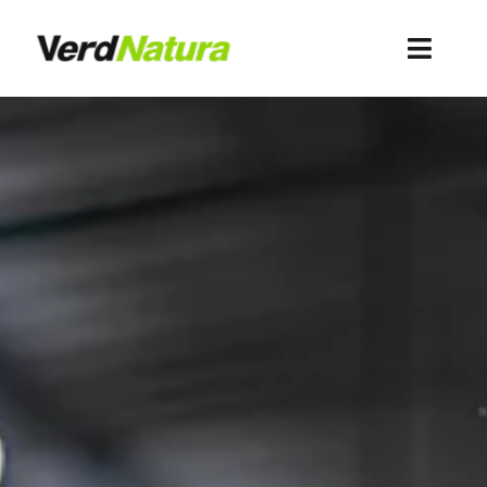
Skip
to
Toggl
content
Navig
關於我們
Recursos
Webshop Antigua
Acceso clientes