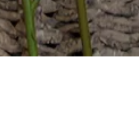
鲜切花
仿真花
盆栽花卉绿
鲜切绿植
植
鲜切花艺
仿真花艺
成品
成品