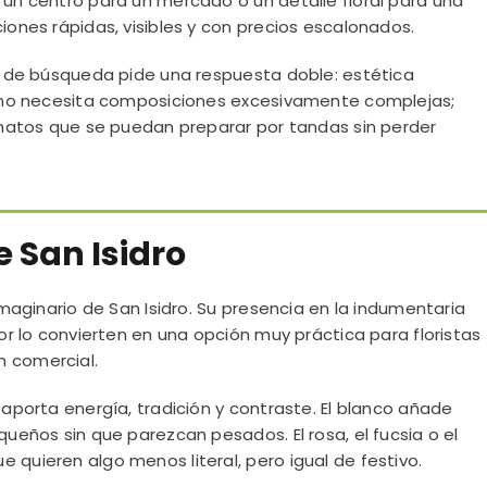
 un centro para un mercado o un detalle floral para una
iones rápidas, visibles y con precios escalonados.
ón de búsqueda pide una respuesta doble: estética
ro no necesita composiciones excesivamente complejas;
ormatos que se puedan preparar por tandas sin perder
de San Isidro
 imaginario de San Isidro. Su presencia en la indumentaria
lor lo convierten en una opción muy práctica para floristas
n comercial.
 aporta energía, tradición y contraste. El blanco añade
queños sin que parezcan pesados. El rosa, el fucsia o el
 quieren algo menos literal, pero igual de festivo.