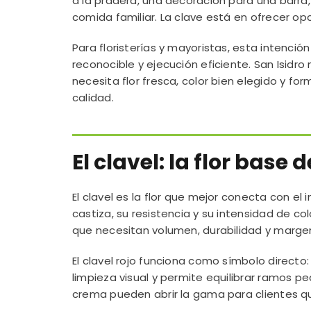
a la pradera, una decoración para una barra,
comida familiar. La clave está en ofrecer opc
Para floristerías y mayoristas, esta intenci
reconocible y ejecución eficiente. San Isid
necesita flor fresca, color bien elegido y f
calidad.
El clavel: la flor base 
El clavel es la flor que mejor conecta con el
castiza, su resistencia y su intensidad de co
que necesitan volumen, durabilidad y marge
El clavel rojo funciona como símbolo directo:
limpieza visual y permite equilibrar ramos pe
crema pueden abrir la gama para clientes que