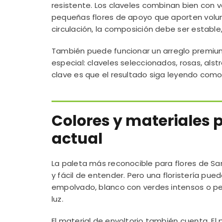
resistente. Los claveles combinan bien con v
pequeñas flores de apoyo que aporten volu
circulación, la composición debe ser estable,
También puede funcionar un arreglo premium 
especial: claveles seleccionados, rosas, al
clave es que el resultado siga leyendo como
Colores y materiales 
actual
La paleta más reconocible para flores de San 
y fácil de entender. Pero una floristería pue
empolvado, blanco con verdes intensos o pe
luz.
El material de envoltorio también cuenta. El pa