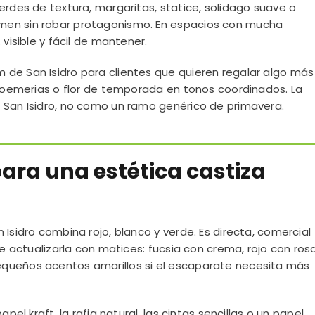
erdes de textura, margaritas, statice, solidago suave o
men sin robar protagonismo. En espacios con mucha
 visible y fácil de mantener.
de San Isidro para clientes que quieren regalar algo más
stroemerias o flor de temporada en tonos coordinados. La
 San Isidro, no como un ramo genérico de primavera.
para una estética castiza
Isidro combina rojo, blanco y verde. Es directa, comercial
de actualizarla con matices: fucsia con crema, rojo con ros
queños acentos amarillos si el escaparate necesita más
pel kraft, la rafia natural, las cintas sencillas o un papel