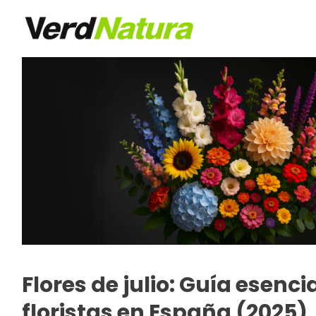
Saltar
al
contenido
Flores de julio: Guía esenci
floristas en España (2025)