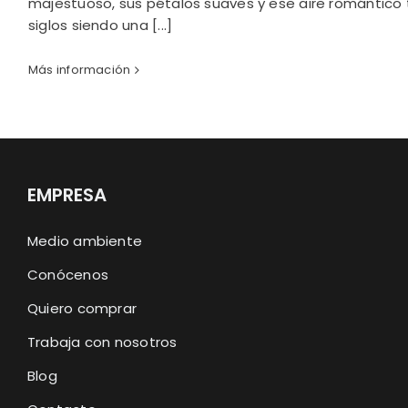
majestuoso, sus pétalos suaves y ese aire romántico t
siglos siendo una [...]
Más información
EMPRESA
Medio ambiente
Conócenos
Quiero comprar
Trabaja con nosotros
Blog