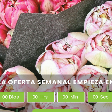
LA OFERTA SEMANAL EMPIEZA E
0
0
Días
0
0
Hrs
0
0
Min
0
0
Sec