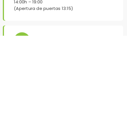
14:00h – 19:00
(Apertura de puertas 13:15)
Ubicación
Caves de Coimbra
R. das Areias nº 24, Coimbra, 3025-137
Entrada