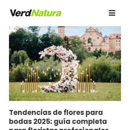
Saltar
al
Toggl
contenido
Navig
Conócenos
Quiero comprar
Contacto
Recursos
Webshop Antigua
Tendencias de flores para
Acceso clientes
bodas 2025: guía completa