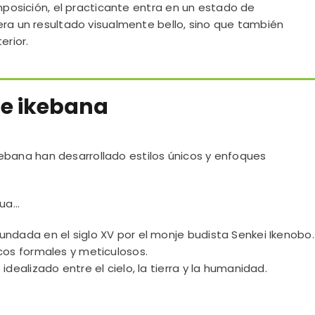
omposición, el practicante entra en un estado de
era un resultado visualmente bello, sino que también
erior.
de ikebana
 ikebana han desarrollado estilos únicos y enfoques
gua…
undada en el siglo XV por el monje budista Senkei Ikenobo.
icos formales y meticulosos.
idealizado entre el cielo, la tierra y la humanidad.