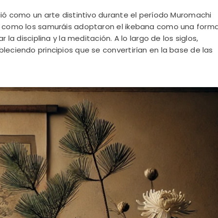
ció como un arte distintivo durante el período Muromachi
za como los samuráis adoptaron el ikebana como una form
 la disciplina y la meditación. A lo largo de los siglos,
leciendo principios que se convertirían en la base de las