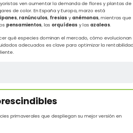
 mayoristas ven aumentar la demanda de flores y plantas de
ares de color. En España y Europa, marzo está
lipanes
,
ranúnculos
,
fresias
y
anémonas
, mientras que
 los
pensamientos
, las
orquídeas
y las
azaleas
.
onocer qué especies dominan el mercado, cómo evolucionan
uidados adecuados es clave para optimizar la rentabilida
liente.
prescindibles
cies primaverales que despliegan su mejor versión en