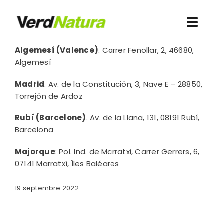
Skip
to
Toggl
content
Navig
Algemesí (Valence)
.
Carrer Fenollar, 2, 46680,
Découvrez-nous
Algemesí
Madrid
.
Av. de la Constitución, 3, Nave E – 28850,
Je veux acheter
Torrejón de Ardoz
Contact
Rubí (Barcelone)
.
Av. de la Llana, 131, 08191 Rubí,
Barcelona
Ressources
Majorque
:
Pol. Ind. de Marratxi, Carrer Gerrers, 6,
07141 Marratxí, Îles Baléares
Accès clients
19 septembre 2022