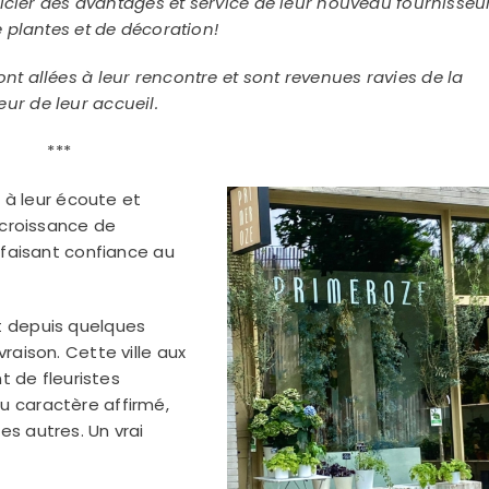
icier des avantages et service de leur nouveau fournisseu
e plantes et de décoration!
t allées à leur rencontre et sont revenues ravies de la
eur de leur accueil.
***
e à leur écoute et
 croissance de
 faisant confiance au
t depuis quelques
raison. Cette ville aux
nt de fleuristes
u caractère affirmé,
s autres. Un vrai