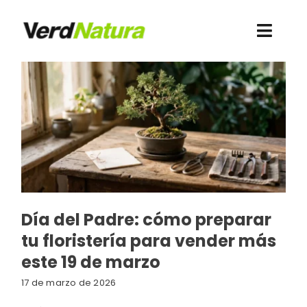
Saltar
al
Toggl
contenido
Navig
Conócenos
Quiero comprar
Contacto
Recursos
Día del Padre: cómo preparar
tu floristería para vender más
Webshop Antigua
este 19 de marzo
Acceso clientes
17 de marzo de 2026