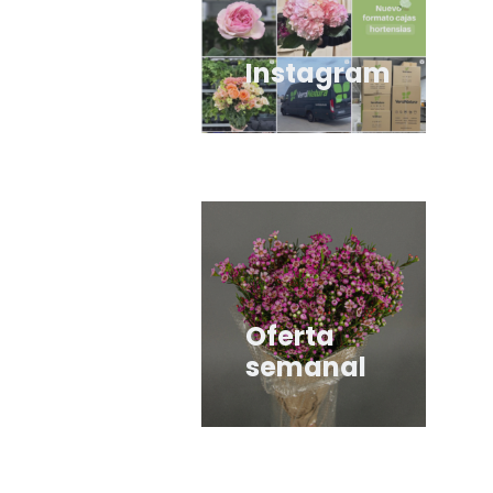
Instagram
I
Oferta
O
semanal
s