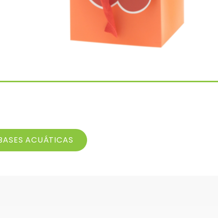
!
BASES ACUÁTICAS