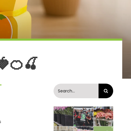
🍓🍊🍒
Buscar:
s