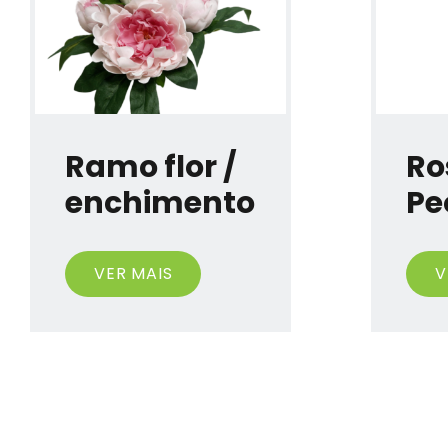
Ramo flor /
Ro
enchimento
Pe
VER MAIS
V