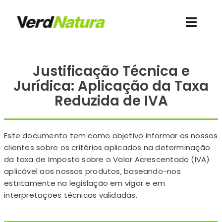
Skip
to
Toggl
content
Navig
Conheça-nos
Justificação Técnica e
Jurídica: Aplicação da Taxa
Quero comprar
Reduzida de IVA
Contacto
Este documento tem como objetivo informar os nossos
Recursos
clientes sobre os critérios aplicados na determinação
da taxa de Imposto sobre o Valor Acrescentado (IVA)
aplicável aos nossos produtos, baseando-nos
Acesso clientes
estritamente na legislação em vigor e em
interpretações técnicas validadas.