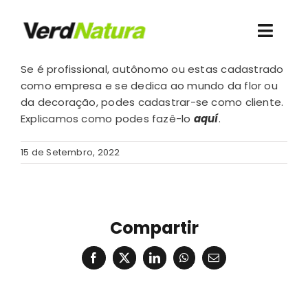
Skip
to
Toggl
content
Navig
Se é profissional, autônomo ou estas cadastrado
Conheça-nos
como empresa e se dedica ao mundo da flor ou
da decoração, podes cadastrar-se como cliente.
Explicamos como podes fazê-lo
aquí
.
Quero comprar
15 de Setembro, 2022
Contacto
Recursos
Compartir
Acesso clientes
Facebook
X
LinkedIn
WhatsApp
Email