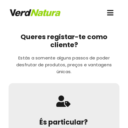
Skip
to
Toggl
content
Navig
Conheça-nos
Queres registar-te como
cliente?
Quero comprar
Estás a somente alguns passos de poder
desfrutar de produtos, preços e vantagens
Contacto
únicas.
Recursos
Acesso clientes
És particular?