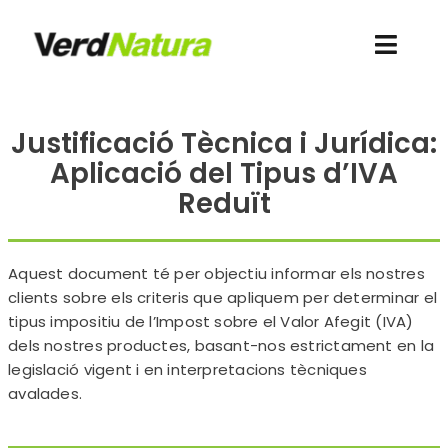
Skip
to
Toggl
content
Navig
Coneix-nos
Justificació Tècnica i Jurídica:
Aplicació del Tipus d’IVA
Vull comprar
Reduït
Blog
Aquest document té per objectiu informar els nostres
Agenda
clients sobre els criteris que apliquem per determinar el
tipus impositiu de l’Impost sobre el Valor Afegit (IVA)
dels nostres productes, basant-nos estrictament en la
Contacte
legislació vigent i en interpretacions tècniques
avalades.
Nova web
EXPERIMENTAL