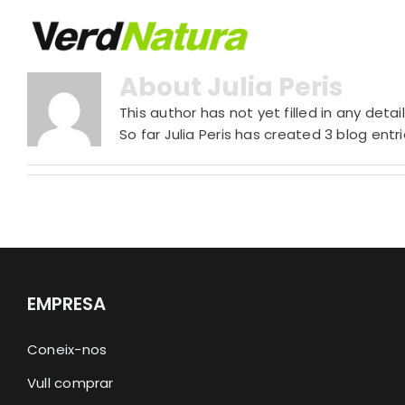
Skip
to
content
About
Julia Peris
This author has not yet filled in any detail
So far Julia Peris has created 3 blog entri
EMPRESA
Coneix-nos
Vull comprar