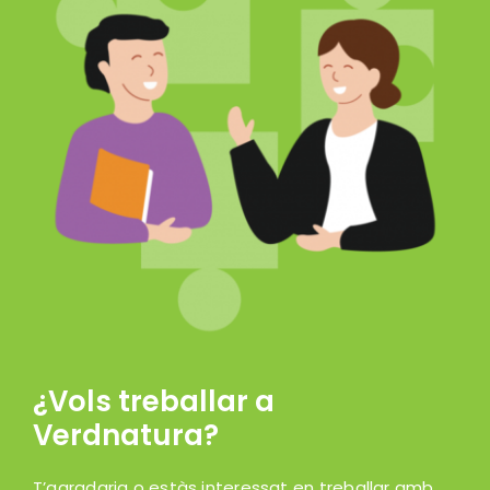
¿Vols treballar a
Verdnatura?
T’agradaria o estàs interessat en treballar amb