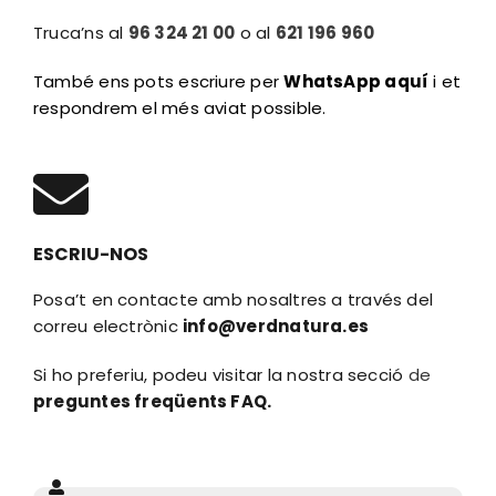
Accés clients
Truca’ns al
96 324 21 00
o al
621 196 960
També ens pots escriure per
WhatsApp
aquí
i et
respondrem el més aviat possible.
ESCRIU-NOS
Posa’t en contacte amb nosaltres a través del
correu electrònic
info@verdnatura.es
Si ho preferiu, podeu visitar la nostra secció
de
preguntes freqüents FAQ.