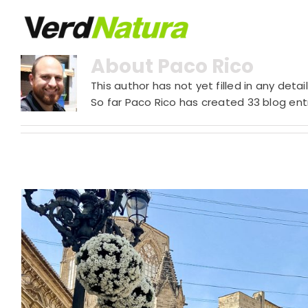
Skip
to
content
About
Paco Rico
This author has not yet filled in any detail
So far Paco Rico has created 33 blog entr