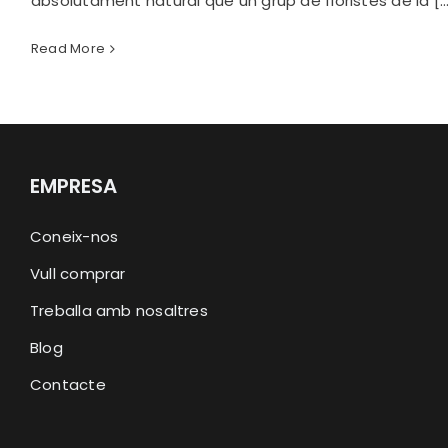
absolutament natural que un grup de floristes de la [..
Read More
EMPRESA
Coneix-nos
Vull comprar
Treballa amb nosaltres
Blog
Contacte