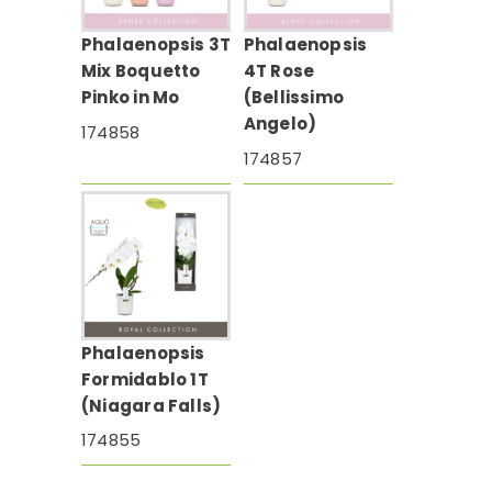
Phalaenopsis 3T
Phalaenopsis
Mix Boquetto
4T Rose
Pinko in Mo
(Bellissimo
Angelo)
174858
174857
Phalaenopsis
Formidablo 1T
(Niagara Falls)
174855