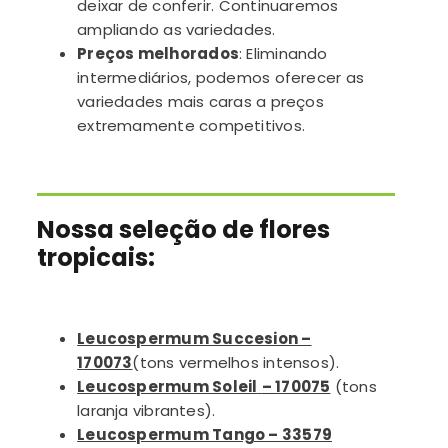
deixar de conferir.
Continuaremos
ampliando as variedades.
Preços melhorados
:
Eliminando
intermediários, podemos oferecer as
variedades mais caras a preços
extremamente competitivos.
Nossa seleção de flores
tropicais:
Leucospermum Succesion –
1
70073
(tons vermelhos intensos).
Leucospermum Soleil
–
170075
(tons
laranja vibrantes).
Leucospermum Tango – 33579