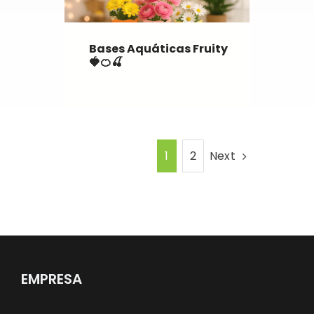
Bases Aquáticas Fruity
🍓🍊🍒
Next
1
2
EMPRESA