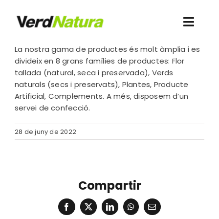
Skip
to
Toggl
content
Navig
La nostra gama de productes és molt àmplia i es
Coneix-nos
divideix en 8 grans famílies de productes: Flor
tallada (natural, seca i preservada), Verds
naturals (secs i preservats), Plantes, Producte
Vull comprar
Artificial, Complements. A més, disposem d’un
servei de confecció.
Blog
28 de juny de 2022
Agenda
Contacte
Compartir
Nova web
EXPERIMENTAL
Facebook
X
LinkedIn
WhatsApp
Email