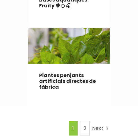
Fruity 🍓🍊🍒
Plantes penjants
artificials directes de
fàbrica
Next
1
2