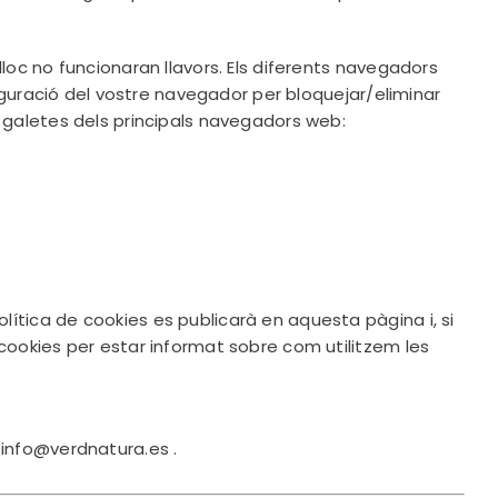
loc no funcionaran llavors. Els diferents navegadors
figuració del vostre navegador per bloquejar/eliminar
 galetes dels principals navegadors web:
ítica de cookies es publicarà en aquesta pàgina i, si
cookies per estar informat sobre com utilitzem les
c
info@verdnatura.es
.