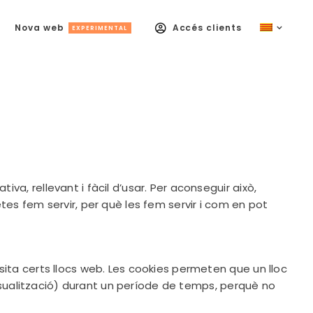
Nova web
Accés clients
EXPERIMENTAL
, rellevant i fàcil d’usar. Per aconseguir això,
es fem servir, per què les fem servir i com en pot
ita certs llocs web. Les cookies permeten que un lloc
visualització) durant un període de temps, perquè no