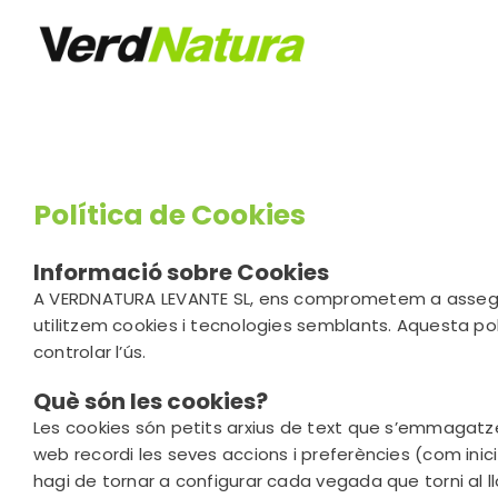
Skip
to
content
Política de Cookies
Informació sobre Cookies
A VERDNATURA LEVANTE SL, ens comprometem a assegurar q
utilitzem cookies i tecnologies semblants. Aquesta pol
controlar l’ús.
Què són les cookies?
Les cookies són petits arxius de text que s’emmagatze
web recordi les seves accions i preferències (com inic
hagi de tornar a configurar cada vegada que torni al l