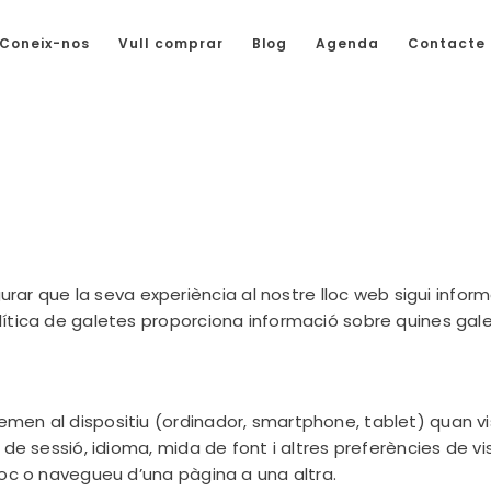
Coneix-nos
Vull comprar
Blog
Agenda
Contacte
ue la seva experiència al nostre lloc web sigui informativa
ítica de galetes proporciona informació sobre quines galet
men al dispositiu (ordinador, smartphone, tablet) quan vis
i de sessió, idioma, mida de font i altres preferències de 
loc o navegueu d’una pàgina a una altra.