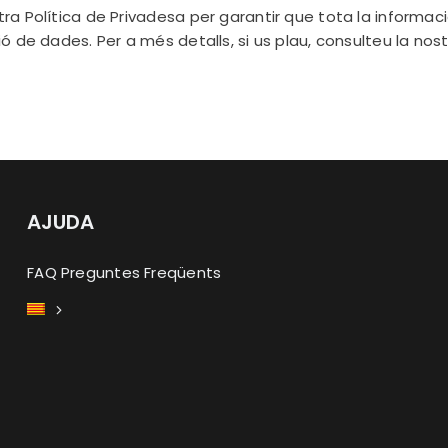
ra Política de Privadesa per garantir que tota la informa
ó de dades. Per a més detalls, si us plau, consulteu la nos
AJUDA
FAQ Preguntes Freqüents