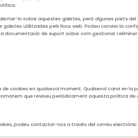
lítica.
lertar-lo sobre aquestes galetes, però algunes parts del l
es galetes utilitzades pels llocs web. Podeu canviar la con
a la documentació de suport sobre com gestionar i eliminar
de cookies en qualsevol moment. Qualsevol canvi en la pol
s recomanem que reviseu periòdicament aquesta política de 
okies, podeu contactar-nos a través del correu electròni