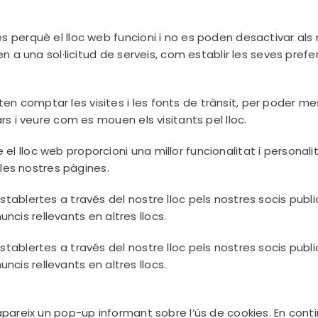
 perquè el lloc web funcioni i no es poden desactivar als
 a una sol·licitud de serveis, com establir les seves prefe
comptar les visites i les fonts de trànsit, per poder mesur
s i veure com es mouen els visitants pel lloc.
 lloc web proporcioni una millor funcionalitat i personali
 les nostres pàgines.
ablertes a través del nostre lloc pels nostres socis publi
uncis rellevants en altres llocs.
ablertes a través del nostre lloc pels nostres socis publi
uncis rellevants en altres llocs.
pareix un pop-up informant sobre l’ús de cookies. En cont