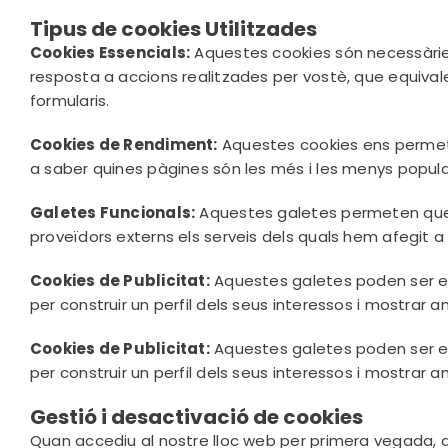
Tipus de cookies Utilitzades
Cookies Essencials:
Aquestes cookies són necessàries
resposta a accions realitzades per vostè, que equivalen
formularis.
Cookies de Rendiment:
Aquestes cookies ens permeten 
a saber quines pàgines són les més i les menys popular
Galetes Funcionals:
Aquestes galetes permeten que el
proveïdors externs els serveis dels quals hem afegit a
Cookies de Publicitat:
Aquestes galetes poden ser est
per construir un perfil dels seus interessos i mostrar an
Cookies de Publicitat:
Aquestes galetes poden ser est
per construir un perfil dels seus interessos i mostrar an
Gestió i desactivació de cookies
Quan accediu al nostre lloc web per primera vegada, a