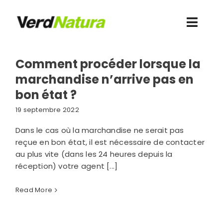
Skip
to
Toggl
content
Navig
Découvrez-nous
Comment procéder lorsque la
marchandise n’arrive pas en
Je veux acheter
bon état ?
19 septembre 2022
Contact
Dans le cas où la marchandise ne serait pas
reçue en bon état, il est nécessaire de contacter
Ressources
au plus vite (dans les 24 heures depuis la
réception) votre agent [...]
Accès clients
Read More